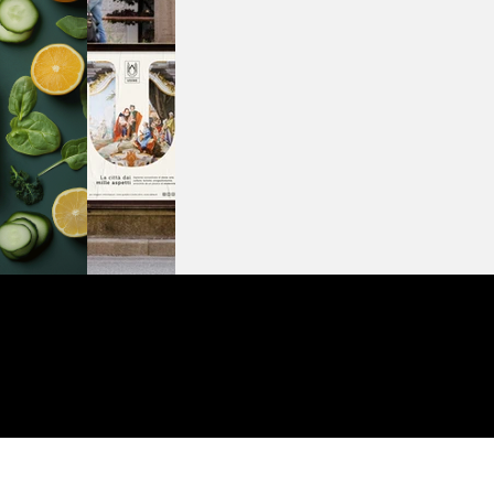
Nel frattempo puoi dare un'occhiata
ai miei lavori su
BEHANCE
info@francescomattiussi.com
+39 349 4441688